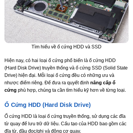
Tìm hiểu về ổ cứng HDD và SSD
Hiện nay, có hai loại ổ cứng phổ biến là ổ cứng HDD
(Hard Disk Drive) truyền thống và ổ cứng SSD (Solid State
Drive) hiện đại. Mỗi loại ổ cứng đều có những ưu và
nhược điểm riêng. Để đưa ra quyết định
nâng cấp ổ
cứng
phù hợp, chúng ta cần tìm hiểu kỹ hơn về từng loại.
Ổ Cứng HDD (Hard Disk Drive)
Ổ cứng HDD là loại ổ cứng truyền thống, sử dụng các đĩa
từ quay để lưu trữ dữ liệu. Cấu tạo của HDD bao gồm các
đĩa từ, đầu đọc/ghi và động cơ quay.