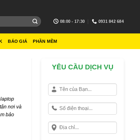
08:00 - 17:30
0931 842 684
K
BÁO GIÁ
PHẦN MỀM
YÊU CẦU DỊCH VỤ
 laptop
tận nơi và
đảm bảo