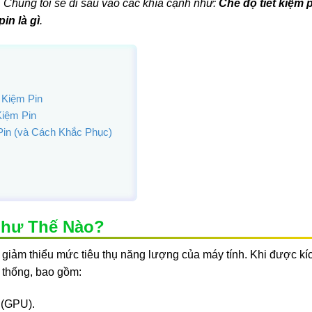
 Chúng tôi sẽ đi sâu vào các khía cạnh như:
Chế độ tiết kiệm pi
pin là gì
.
 Kiệm Pin
Kiệm Pin
Pin (và Cách Khắc Phục)
Như Thế Nào?
giảm thiểu mức tiêu thụ năng lượng của máy tính. Khi được kíc
ệ thống, bao gồm:
 (GPU).