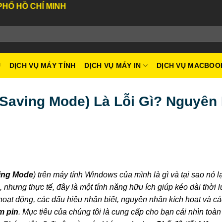
INH
U
DỊCH VỤ MÁY TÍNH
DỊCH VỤ MÁY IN
DỊCH VỤ MACBOO
 Saving Mode) Là Lỗi Gì? Nguyên
ing Mode
) trên máy tính Windows của mình là gì và tại sao nó lạ
nhưng thực tế, đây là một tính năng hữu ích giúp kéo dài thời 
chế hoạt động, các dấu hiệu nhận biết, nguyên nhân kích hoạt và c
ệm pin
. Mục tiêu của chúng tôi là cung cấp cho bạn cái nhìn toàn