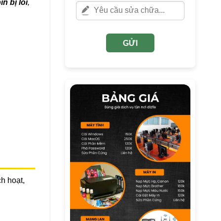
n bị lỗi
,
GỬI
h hoạt,