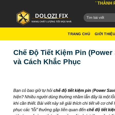
Bỏ
DỊCH VỤ TỐT NHẤT THÀNH PHỐ HỒ CHÍ M
qua
nội
dung
TRANG CHỦ
GIỚI THIỆ
Chế Độ Tiết Kiệm Pin (Power
và Cách Khắc Phục
Bạn có bao giờ tự hỏi
chế độ tiết kiệm pin
(
Power Sav
hiện? Nhiều người dùng thường nhầm lẫn đây là một lỗi, 
khi cần thiết. Bài viết này sẽ giải thích chi tiết về cơ 
phục các “lỗi” thường gặp liên quan đến
chế độ tiết ki