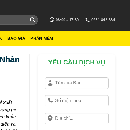
08:00 - 17:30
0931 842 684
K
BÁO GIÁ
PHẦN MỀM
 Nhân
YÊU CẦU DỊCH VỤ
i xuất
lượng pin
ách khắc
 diện và