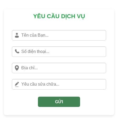
YÊU CẦU DỊCH VỤ
GỬI