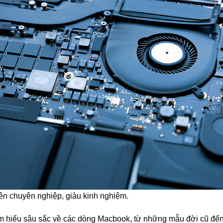
iên chuyên nghiệp, giàu kinh nghiệm.
 am hiểu sâu sắc về các dòng Macbook, từ những mẫu đời cũ đế