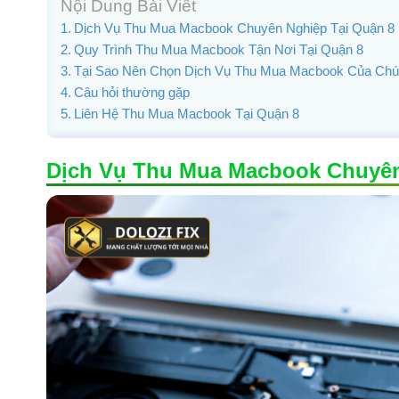
Nội Dung Bài Viết
Dịch Vụ Thu Mua Macbook Chuyên Nghiệp Tại Quận 8
Quy Trình Thu Mua Macbook Tận Nơi Tại Quận 8
Tại Sao Nên Chọn Dịch Vụ Thu Mua Macbook Của Chú
Câu hỏi thường gặp
Liên Hệ Thu Mua Macbook Tại Quận 8
Dịch Vụ Thu Mua Macbook Chuyên