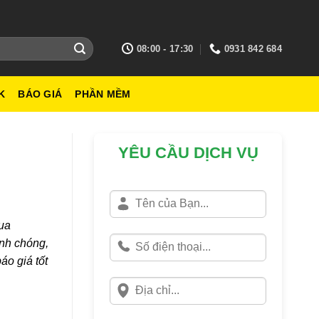
08:00 - 17:30
0931 842 684
K
BÁO GIÁ
PHẦN MỀM
YÊU CẦU DỊCH VỤ
mua
anh chóng,
áo giá tốt