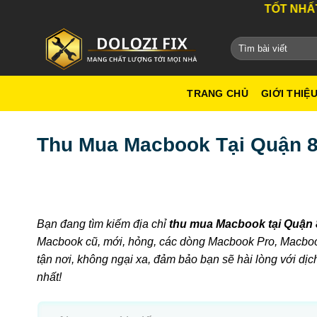
Bỏ
DỊCH VỤ TỐT NHẤT THÀNH PHỐ H
qua
nội
dung
TRANG CHỦ
GIỚI THIỆ
Thu Mua Macbook Tại Quận 8 
Bạn đang tìm kiếm địa chỉ
thu mua Macbook tại Quận 
Macbook cũ, mới, hỏng, các dòng Macbook Pro, Macbook
tận nơi, không ngại xa, đảm bảo bạn sẽ hài lòng với dịc
nhất!