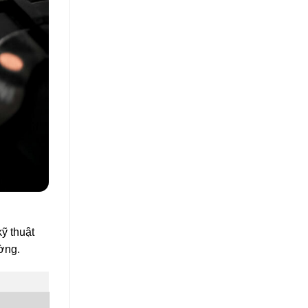
ỹ thuật
ường.