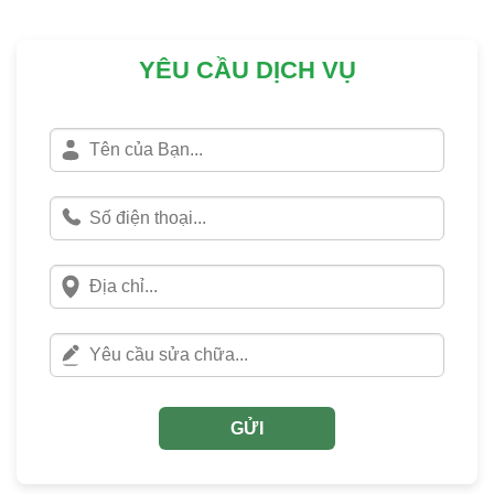
YÊU CẦU DỊCH VỤ
GỬI