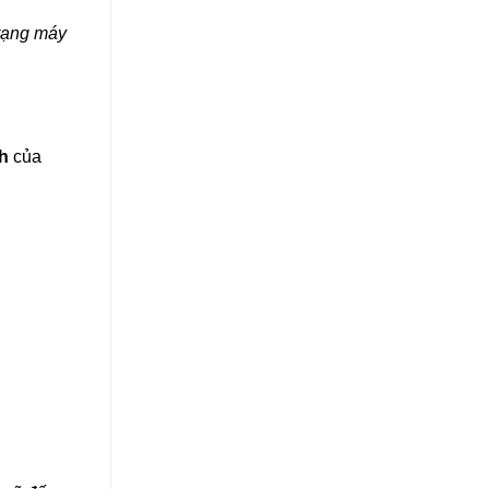
trạng máy
nh
của