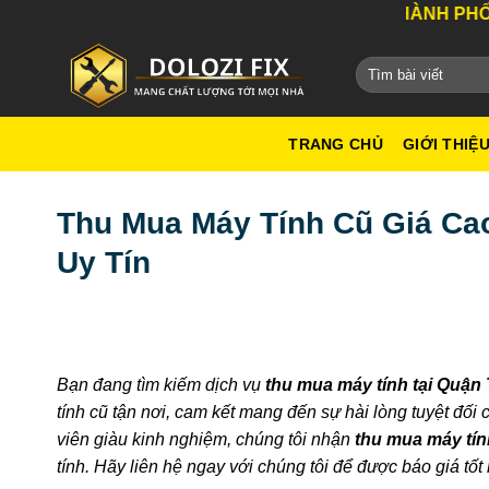
Bỏ
DỊCH VỤ TỐT NHẤT THÀNH PHỐ HỒ CHÍ
qua
nội
dung
TRANG CHỦ
GIỚI THIỆ
Thu Mua Máy Tính Cũ Giá Ca
Uy Tín
Bạn đang tìm kiếm dịch vụ
thu mua máy tính tại Quận
tính cũ tận nơi, cam kết mang đến sự hài lòng tuyệt đối
viên giàu kinh nghiệm, chúng tôi nhận
thu mua máy tín
tính. Hãy liên hệ ngay với chúng tôi để được báo giá tốt