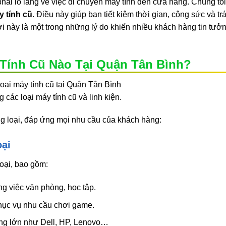
phải lo lắng về việc di chuyển máy tính đến cửa hàng. Chúng tô
 tính cũ
. Điều này giúp bạn tiết kiệm thời gian, công sức và t
 lợi này là một trong những lý do khiến nhiều khách hàng tin tưở
Tính Cũ Nào Tại Quận Tân Bình?
các loại máy tính cũ và linh kiện.
g loại, đáp ứng mọi nhu cầu của khách hàng:
oại
oại, bao gồm:
g việc văn phòng, học tập.
hục vụ nhu cầu chơi game.
ãng lớn như Dell, HP, Lenovo…