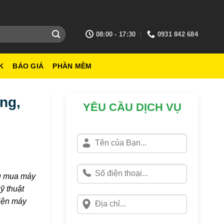
08:00 - 17:30
0931 842 684
K
BÁO GIÁ
PHẦN MỀM
ng,
YÊU CẦU DỊCH VỤ
hu mua máy
ỹ thuật
kiện máy