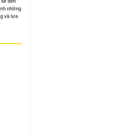
i sẽ đến
ránh những
ng và lựa