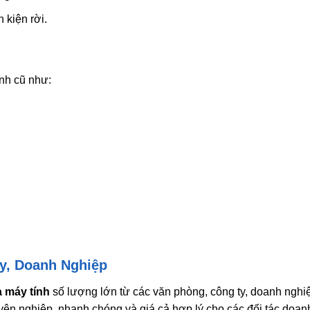
 kiện rời.
ính cũ như:
y, Doanh Nghiệp
 máy tính
số lượng lớn từ các văn phòng, công ty, doanh nghi
ên nghiệp, nhanh chóng và giá cả hợp lý cho các đối tác doan