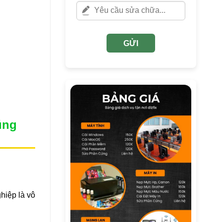
GỬI
úng
hiệp là vô