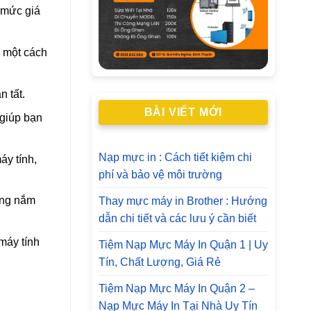
 mức giá
n một cách
 tất.
BÀI VIẾT MỚI
 giúp bạn
Nạp mực in : Cách tiết kiệm chi
áy tính,
phí và bảo vệ môi trường
àng nắm
Thay mực máy in Brother : Hướng
dẫn chi tiết và các lưu ý cần biết
máy tính
Tiệm Nạp Mực Máy In Quận 1 | Uy
Tín, Chất Lượng, Giá Rẻ
Tiệm Nạp Mực Máy In Quận 2 –
Nạp Mực Máy In Tại Nhà Uy Tín